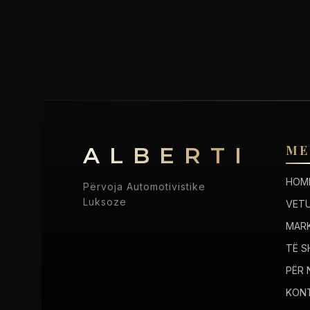
ALBERTI
ME
HOM
Përvoja Automotivistike
Luksoze
VET
MAR
TË S
PËR 
KON