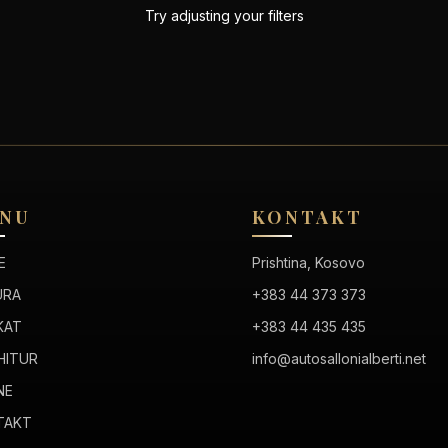
Try adjusting your filters
NU
KONTAKT
E
Prishtina, Kosovo
URA
+383 44 373 373
KAT
+383 44 435 435
HITUR
info@autosallonialberti.net
NE
TAKT